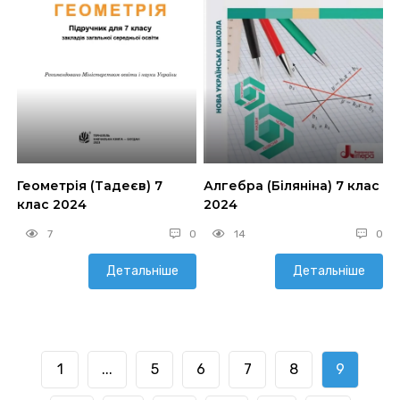
Геометрія (Тадеєв) 7
Алгебра (Біляніна) 7 клас
клас 2024
2024
7
0
14
0
Детальніше
Детальніше
1
...
5
6
7
8
9