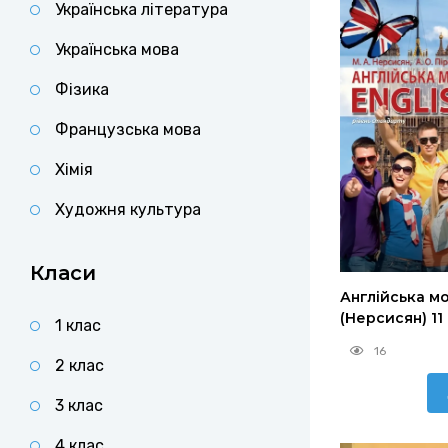
Українська література
Українська мова
Фізика
Французська мова
Хімія
Художня культура
Класи
Англійська м
(Нерсисян) 11
1 клас
16
2 клас
3 клас
4 клас