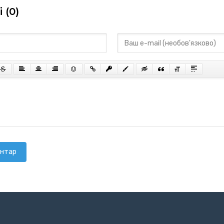
 (0)
ентар