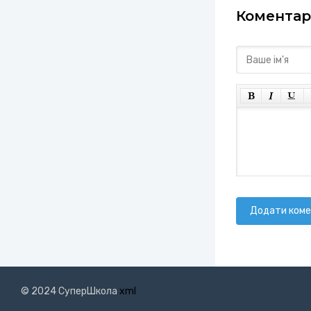
Коментарі
Додати ком
© 2024 СуперШкола
xml