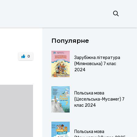
Популярне
0
Зарубіжна література
(Міляновська) 7 клас
2024
Польська мова
(Цесельська-Мусамег) 7
клас 2024
Польська мова