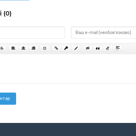
 (0)
ентар