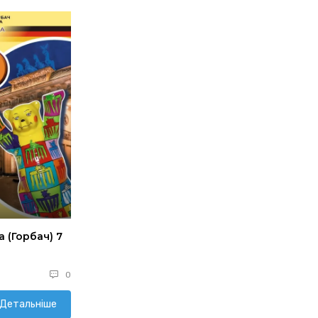
 (Горбач) 7
0
Детальніше