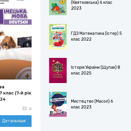
(Квятковська) 6 клас
2023
ГДЗ Математика (Істер) 5
клас 2022
Історія України (Щупак) 8
клас 2025
ва
 клас (7-й рік
024
Мистецтво (Масол) 6
клас 2023
0
Детальніше