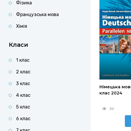
Фізика
Французська мова
Хімія
Класи
1 клас
2 клас
3 клас
Німецька мова
клас 2024
4 клас
5 клас
30
6 клас
7 клас