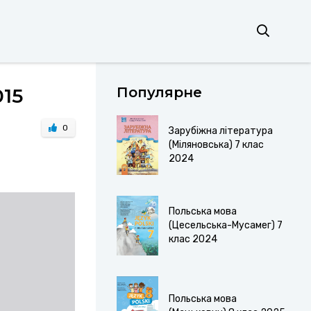
015
Популярне
0
Зарубіжна література
(Міляновська) 7 клас
2024
Польська мова
(Цесельська-Мусамег) 7
клас 2024
Польська мова