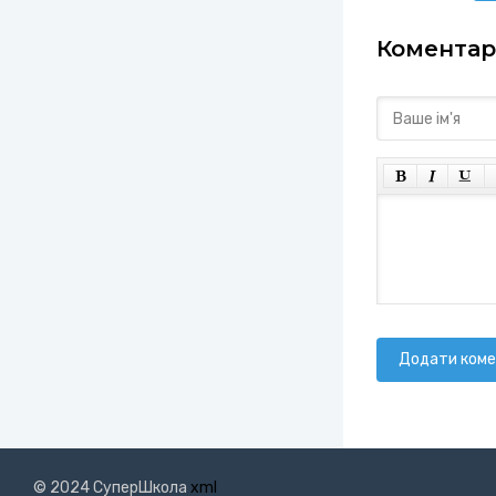
Коментарі
Додати ком
© 2024 СуперШкола
xml