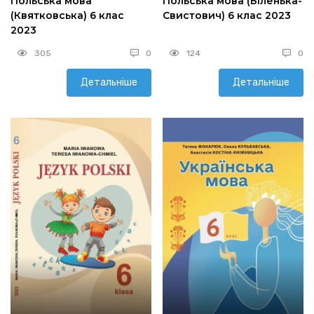
Польська мова
Польська мова (Біленька-
(Квятковська) 6 клас
Свистович) 6 клас 2023
2023
305
0
124
0
Детальніше
Детальніше