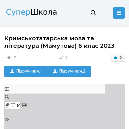
Кримськотатарська мова та
література (Мамутова) 6 клас 2023
7
0
0
Підручник ч.1
Підручник ч.2