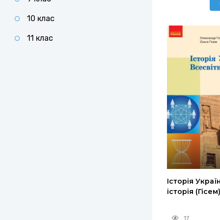
10 клас
11 клас
Історія Украї
історія (Гісем
17