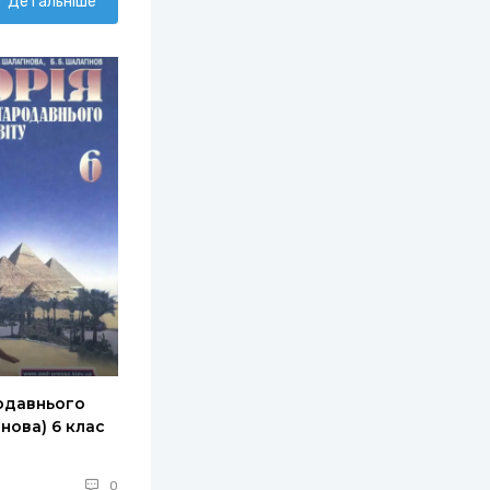
Детальніше
родавнього
інова) 6 клас
0