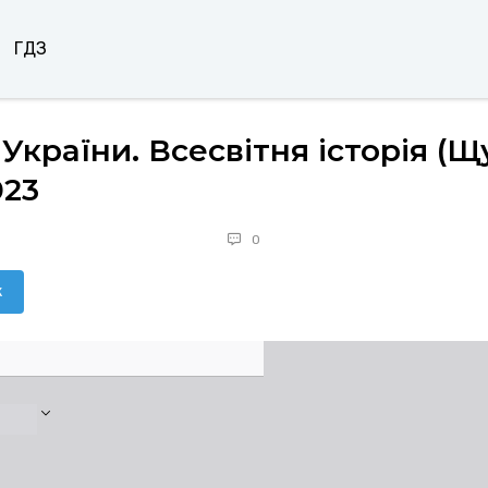
ГДЗ
 України. Всесвітня історія (Щ
023
0
к