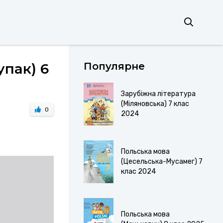
упак) 6
Популярне
Зарубіжна література
(Міляновська) 7 клас
0
2024
Польська мова
(Цесельська-Мусамег) 7
клас 2024
Польська мова