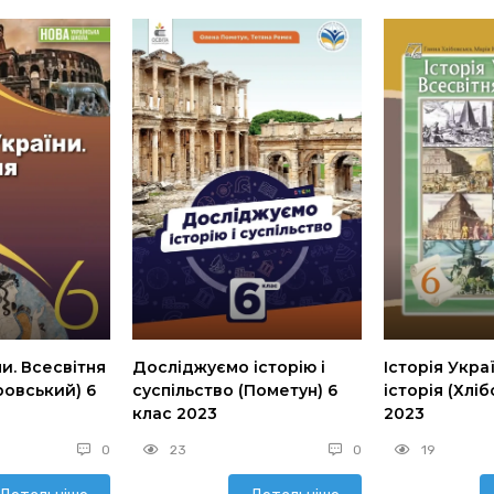
ни. Всесвітня
Досліджуємо історію і
Історія Укра
ровський) 6
суспільство (Пометун) 6
історія (Хлі
клас 2023
2023
0
23
0
19