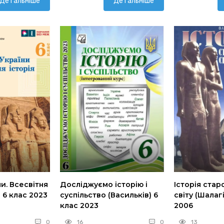
Детальніше
Детальніше
ни. Всесвітня
Досліджуємо історію і
Історія ста
) 6 клас 2023
суспільство (Васильків) 6
світу (Шалаг
клас 2023
2006
0
16
0
13