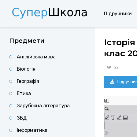
Підручники
Предмети
Історія
клас 2
Англійська мова
22
Біологія
Географія
Підручни
Етика
Зарубіжна література
ЗБД
Інформатика