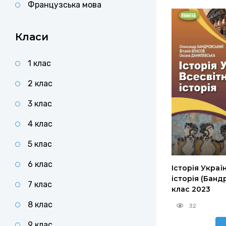
Французська мова
Класи
1 клас
2 клас
3 клас
4 клас
5 клас
6 клас
Історія Украї
історія (Банд
7 клас
клас 2023
8 клас
32
9 клас